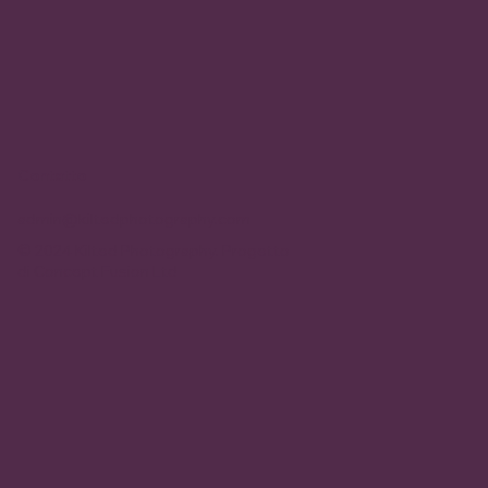
Contatto
admin@kiltedphotography.com
© 2024 Kilted Photography. Progetto
di
Concept Fusion Ltd