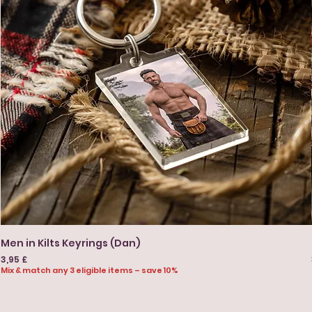
Men in Kilts Keyrings (Dan)
Prezzo
3,95 £
Mix & match any 3 eligible items – save 10%