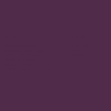
Politica
Seguici
Facebook
Termini e condizioni
Instagram
politica sulla riservatezza
TikTok
Politica di spedizione
Politica di rimborso
Politica sui cookie
Dichiarazione di accessibilità