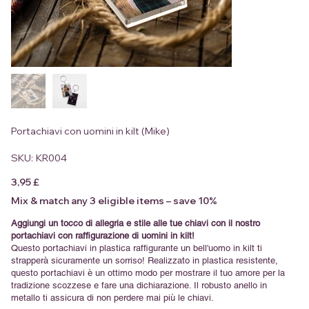
Portachiavi con uomini in kilt (Mike)
SKU
SKU:
KR004
KR004
Prezzo
3,95 £
Mix & match any 3 eligible items – save 10%
Aggiungi un tocco di allegria e stile alle tue chiavi con il nostro
portachiavi con raffigurazione di uomini in kilt!
Questo portachiavi in plastica raffigurante un bell'uomo in kilt ti
strapperà sicuramente un sorriso! Realizzato in plastica resistente,
questo portachiavi è un ottimo modo per mostrare il tuo amore per la
tradizione scozzese e fare una dichiarazione. Il robusto anello in
metallo ti assicura di non perdere mai più le chiavi.