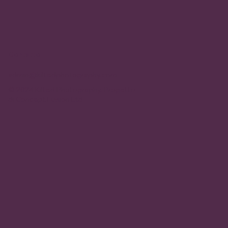
Contatto
admin@kiltedphotography.com
© 2024 Kilted Photography. Progetto
di
Concept Fusion Ltd