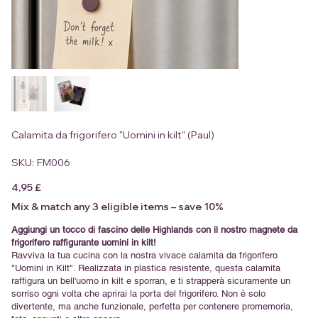
Calamita da frigorifero "Uomini in kilt" (Paul)
SKU
SKU:
FM006
FM006
Prezzo
4,95 £
Mix & match any 3 eligible items – save 10%
Aggiungi un tocco di fascino delle Highlands con il nostro magnete da
frigorifero raffigurante uomini in kilt!
Ravviva la tua cucina con la nostra vivace calamita da frigorifero
"Uomini in Kilt". Realizzata in plastica resistente, questa calamita
raffigura un bell'uomo in kilt e sporran, e ti strapperà sicuramente un
sorriso ogni volta che aprirai la porta del frigorifero. Non è solo
divertente, ma anche funzionale, perfetta per contenere promemoria,