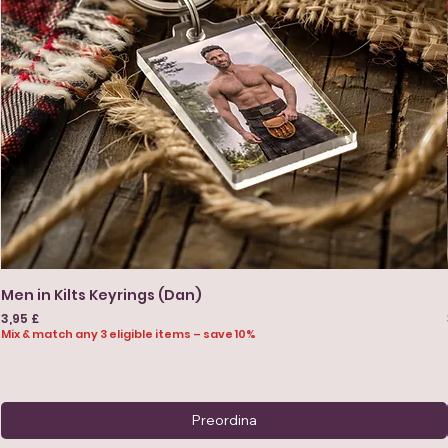
Men in Kilts Keyrings (Dan)
Prezzo
3,95 £
Mix & match any 3 eligible items – save 10%
Preordina