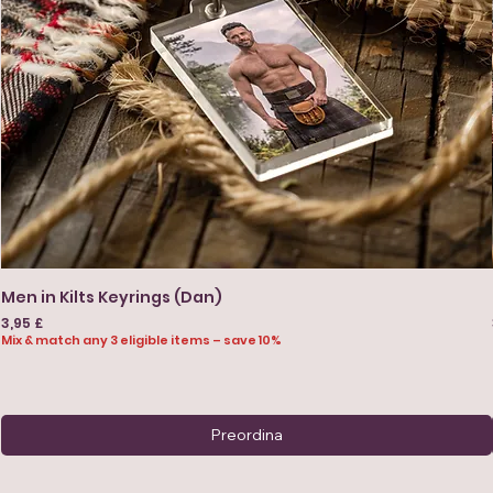
Men in Kilts Keyrings (Dan)
Prezzo
3,95 £
Mix & match any 3 eligible items – save 10%
Preordina