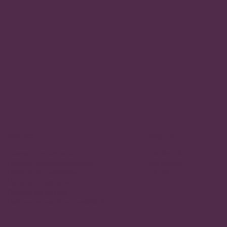
Politica
Seguici
Facebook
Termini e condizioni
Instagram
politica sulla riservatezza
TikTok
Politica di spedizione
Politica di rimborso
Politica sui cookie
Dichiarazione di accessibilità