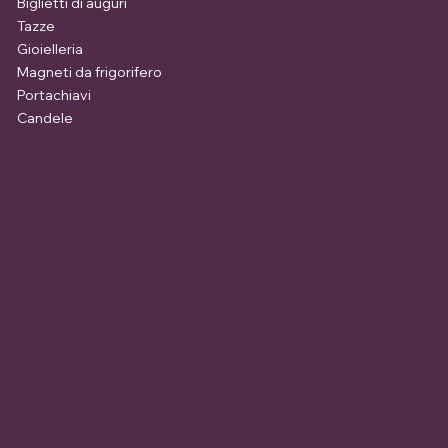
Biglietti di auguri
Tazze
Gioielleria
Magneti da frigorifero
Portachiavi
Candele