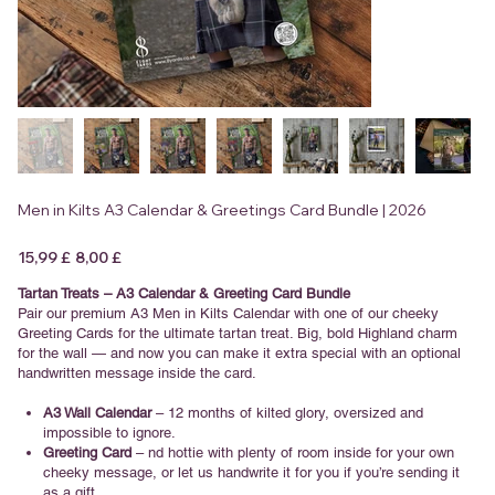
Men in Kilts A3 Calendar & Greetings Card Bundle | 2026
Prezzo
Prezzo
15,99 £
8,00 £
originale
scontato
Tartan Treats – A3 Calendar & Greeting Card Bundle
Pair our premium A3 Men in Kilts Calendar with one of our cheeky
Greeting Cards for the ultimate tartan treat. Big, bold Highland charm
for the wall — and now you can make it extra special with an optional
handwritten message inside the card.
A3 Wall Calendar
– 12 months of kilted glory, oversized and
impossible to ignore.
Greeting Card
– nd hottie with plenty of room inside for your own
cheeky message, or let us handwrite it for you if you’re sending it
as a gift.