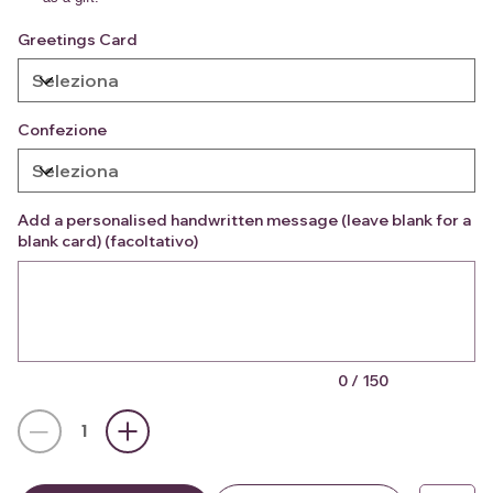
Greetings Card
Confezione
Add a personalised handwritten message (leave blank for a
blank card) (facoltativo)
Fino
a
150
caratteri.
0 / 150