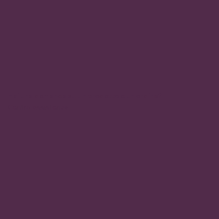
Hai una domanda su un prodotto o un ordine?
Centro assistenza