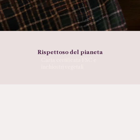
Rispettoso del pianeta
Carta certificata FSC e
inchiostri vegetali