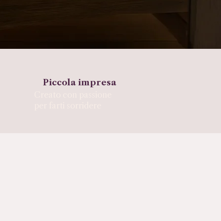
Piccola impresa
Creato con passione
per farti sorridere