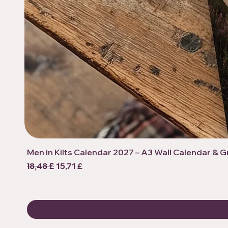
Men in Kilts Calendar 2027 – A3 Wall Calendar & 
Prezzo regolare
18,48 £
Prezzo scontato
15,71 £