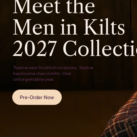
Meet the
Men in Kilts
2027 Collect
Twelve new Scottish locations. Twelve
handsome men in kilts. One
unforgettable year.
Pre-Order Now