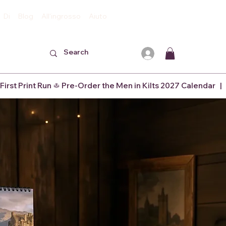
Di
Blog
All'ingrosso
Aiuto