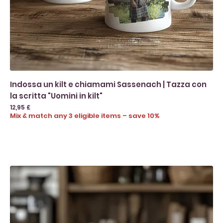
Indossa un kilt e chiamami Sassenach | Tazza con
la scritta "Uomini in kilt"
Prezzo
12,95 £
Mix & match any 3 eligible items – save 10%