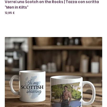
Vorrei uno Scotch on the Rocks | Tazza con scritta
"Men in Kilts"
Prezzo
12,95 £