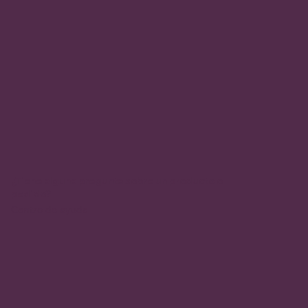
¿Tiene alguna pregunta sobre un producto o
pedido?
Centro de ayuda