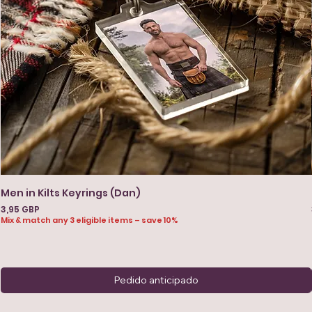
Men in Kilts Keyrings (Dan)
Precio
3,95 GBP
Mix & match any 3 eligible items – save 10%
Pedido anticipado