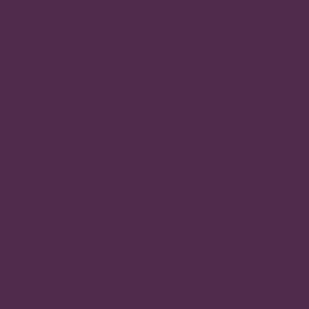
¿Tiene alguna pregunta sobre un producto o
pedido?
Centro de ayuda