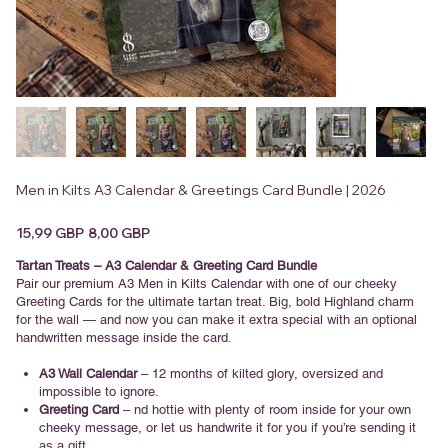
Men in Kilts A3 Calendar & Greetings Card Bundle | 2026
Precio
Precio
15,99 GBP
8,00 GBP
original
de
oferta
Tartan Treats – A3 Calendar & Greeting Card Bundle
Pair our premium A3 Men in Kilts Calendar with one of our cheeky
Greeting Cards for the ultimate tartan treat. Big, bold Highland charm
for the wall — and now you can make it extra special with an optional
handwritten message inside the card.
A3 Wall Calendar
– 12 months of kilted glory, oversized and
impossible to ignore.
Greeting Card
– nd hottie with plenty of room inside for your own
cheeky message, or let us handwrite it for you if you’re sending it
as a gift.