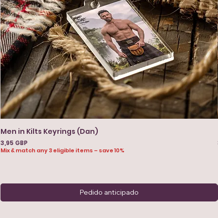
Men in Kilts Keyrings (Dan)
Precio
3,95 GBP
Mix & match any 3 eligible items – save 10%
Pedido anticipado