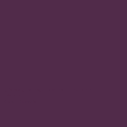
¿Tiene alguna pregunta sobre un producto o
pedido?
Centro de ayuda