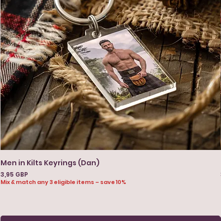
Men in Kilts Keyrings (Dan)
Precio
3,95 GBP
Mix & match any 3 eligible items – save 10%