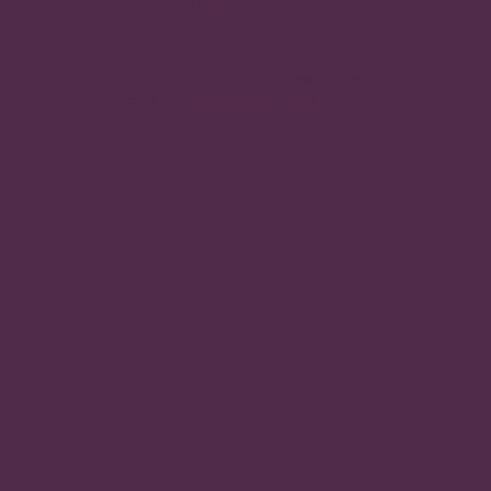
Suscríbete a nuestro boletín
informativo
Regístrate para recibir actualizaciones sobre
nuevos productos y ofertas especiales.