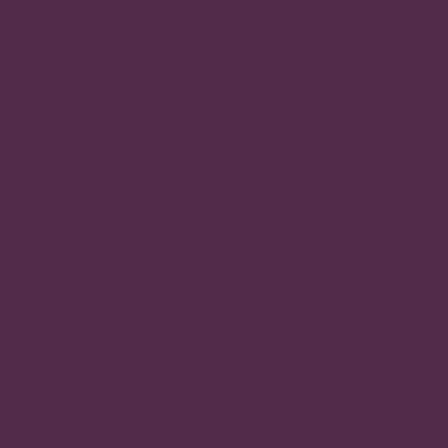
¿Tiene alguna pregunta sobre un producto o
pedido?
Centro de ayuda