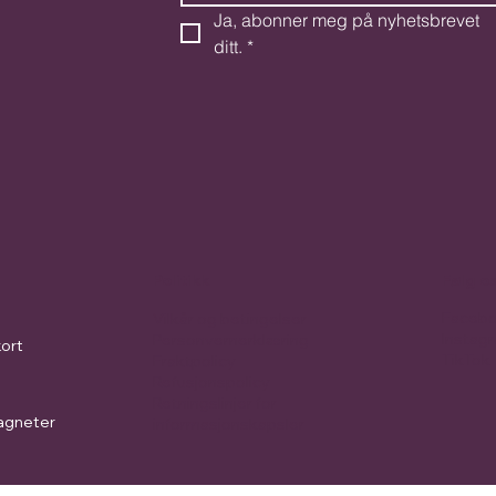
Ja, abonner meg på nyhetsbrevet 
ditt.
*
Politikk
Følg o
Faceb
Vilkår og betingelser
Instag
Personvernerklæring
ort
TikTok
Fraktpolicy
Refusjonspolicy
Retningslinjer for
agneter
informasjonskapsler