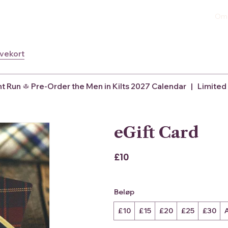
Om
vekort
nt Run
eGift Card
£10
Beløp
£10
£15
£20
£25
£30