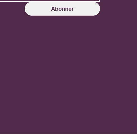
Abonner
ss
Kontakt
ook
admin@kiltedphotography.com
ram
© 2024 Kilted Photography.
Design av
Concept Fusion Ltd