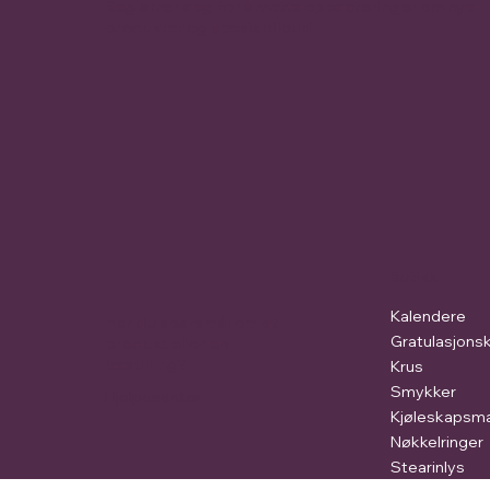
Registrer deg for å motta oppdateringer om nye
produkter og spesialtilbud
Butikk
Kalendere
Har du spørsmål om et
Gratulasjonsk
produkt eller en
bestilling?
Krus
Smykker
Hjelpesenter
Kjøleskapsm
Nøkkelringer
Stearinlys