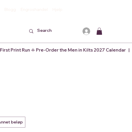
Blogg
Engroshandel
Hjelp
Annet beløp