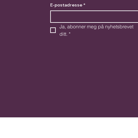
E-postadresse
*
Ja, abonner meg på nyhetsbrevet 
ditt.
*
Politikk
Følg o