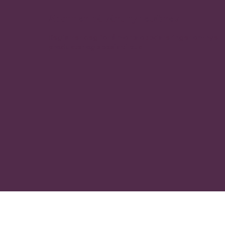
Abonner på vårt nyhetsbrev
Registrer deg for å motta oppdateringer om nye
produkter og spesialtilbud
Butikk