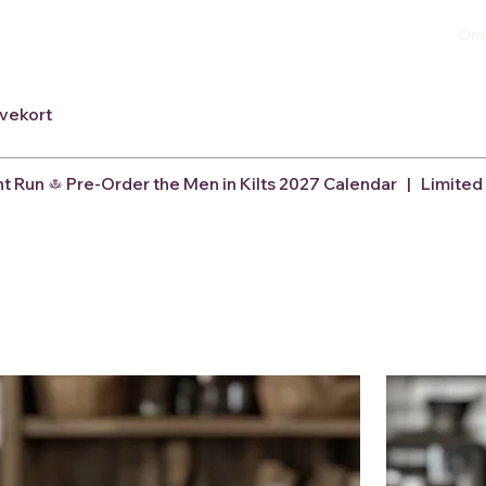
Om
vekort
nt Run