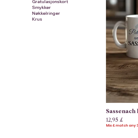
Gratulasjonskort
Smykker
Nøkkelringer
Krus
Sassenach 
Pris
12,95 £
Mix & match any 3