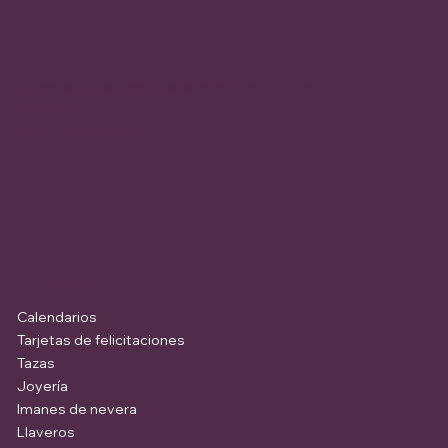
¿Tiene alguna pregunta sobre un producto o
pedido?
Centro de ayuda
Comercio
Calendarios
Tarjetas de felicitaciones
Tazas
Joyería
Imanes de nevera
Llaveros