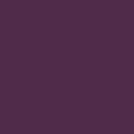
¿Tiene alguna pregunta sobre un producto o
pedido?
Centro de ayuda