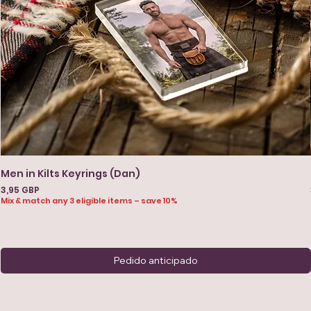
Men in Kilts Keyrings (Dan)
Precio
3,95 GBP
Mix & match any 3 eligible items – save 10%
Pedido anticipado