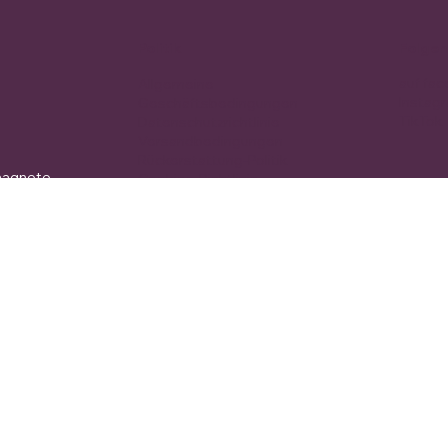
Politik
Folgen
auf fa
Allgemeine
Instag
Geschäftsbedingungen
TikTok
Datenschutzrichtlinie
Versandbedingungen
Rückerstattung-Politik
magnete
Cookies-Richtlinie
änger