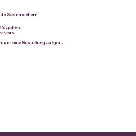
n
ide Seiten sichern
 5% geben.
arenkorb.
, der eine Bestellung aufgibt.