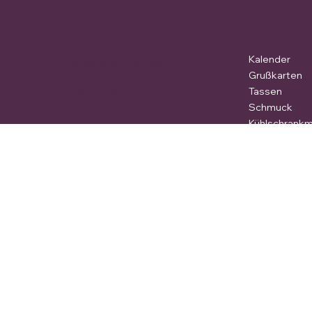
Geschäft
Kalender
Haben Sie eine Frage zu
Grußkarten
einem Produkt oder einer
Bestellung?
Tassen
Schmuck
Hilfezentrum
Kühlschrank
Schlüsselanh
Kerzen