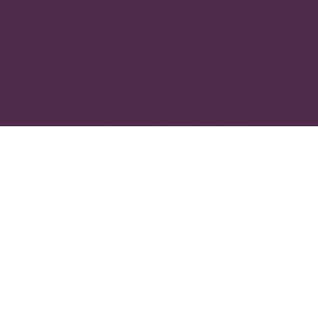
 Sie uns
Kontakt
cebook.
admin@kiltedphotography.com
ram
© 2024 Kilted Photography.
Design von
Concept Fusion Ltd.