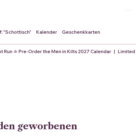
Um
 "Schottisch"
Kalender
Geschenkkarten
nt Run
eden geworbenen