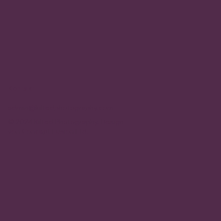
Kontakt
admin@kiltedphotography.com
© 2024 Kilted Photography. Design
von
Concept Fusion Ltd.