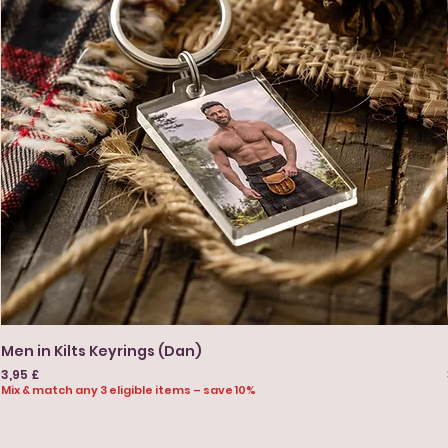
Men in Kilts Keyrings (Dan)
Preis
3,95 £
Mix & match any 3 eligible items – save 10%