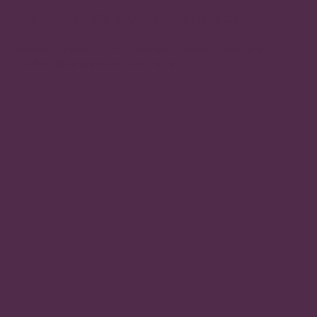
Abonnieren Sie unseren Newsletter
Melden Sie sich an, um Updates zu neuen Produkten
und Sonderangeboten zu erhalten