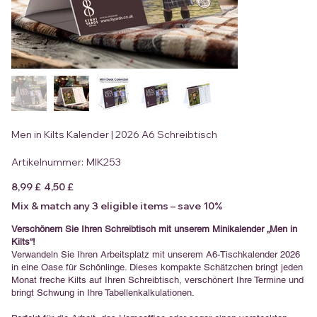
Men in Kilts Kalender | 2026 A6 Schreibtisch
Artikelnummer:
Artikelnummer:
MIK253
MIK253
Ursprünglicher
Angebotspreis
8,99 £
4,50 £
Preis
Mix & match any 3 eligible items – save 10%
Verschönern Sie Ihren Schreibtisch mit unserem Minikalender „Men in
Kilts“!
Verwandeln Sie Ihren Arbeitsplatz mit unserem A6-Tischkalender 2026
in eine Oase für Schönlinge. Dieses kompakte Schätzchen bringt jeden
Monat freche Kilts auf Ihren Schreibtisch, verschönert Ihre Termine und
bringt Schwung in Ihre Tabellenkalkulationen.