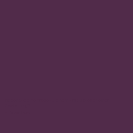
Haben Sie eine Frage zu einem Produkt oder einer
Bestellung?
Hilfezentrum