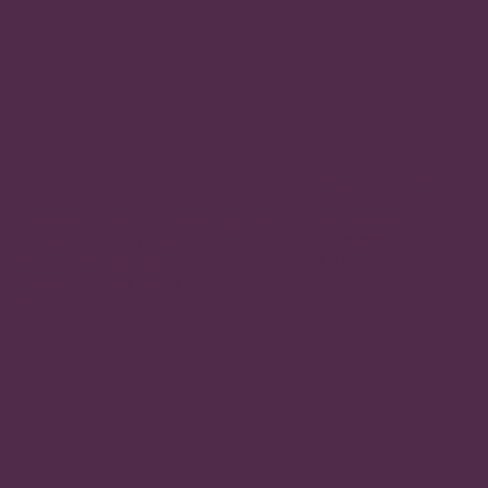
Politik
Folgen Sie uns
auf facebook.
Allgemeine Geschäftsbedingungen
Instagram
Datenschutzrichtlinie
TikTok
Versandbedingungen
Rückerstattung-Politik
Cookies-Richtlinie