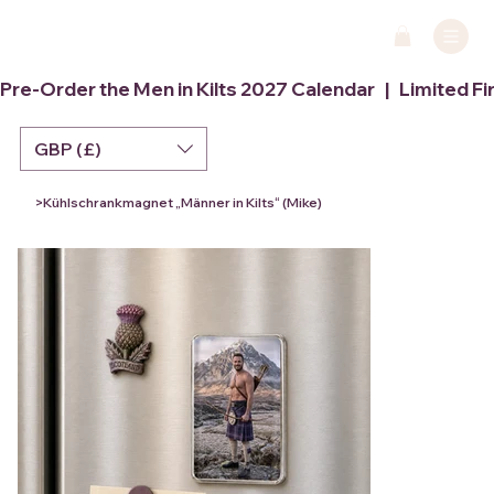
Pre-Order the Men in Kilts 2027 Calendar   |   Limited Fi
GBP (£)
>
Kühlschrankmagnet „Männer in Kilts“ (Mike)