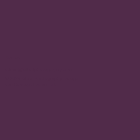
Kontakt
admin@kiltedphotography.com
© 2024 Kilted Photography. Design
von
Concept Fusion Ltd.