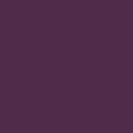
Haben Sie eine Frage zu einem Produkt oder einer
Bestellung?
Hilfezentrum