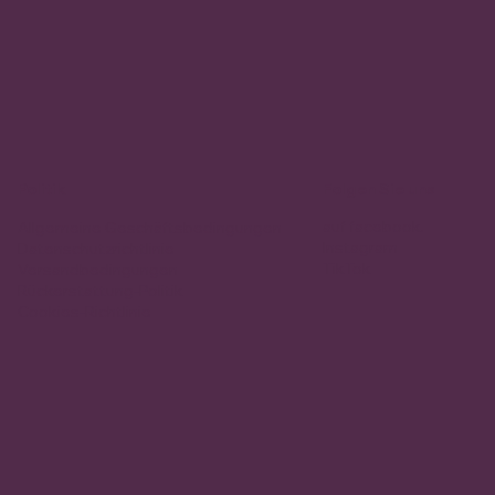
Politik
Folgen Sie uns
auf facebook.
Allgemeine Geschäftsbedingungen
Instagram
Datenschutzrichtlinie
TikTok
Versandbedingungen
Rückerstattung-Politik
Cookies-Richtlinie