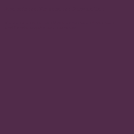
Abonnieren Sie unseren Newsletter
Melden Sie sich an, um Updates zu neuen Produkten
und Sonderangeboten zu erhalten