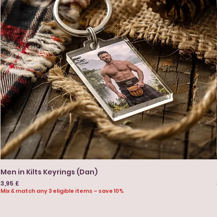
Men in Kilts Keyrings (Dan)
Preis
3,95 £
Mix & match any 3 eligible items – save 10%